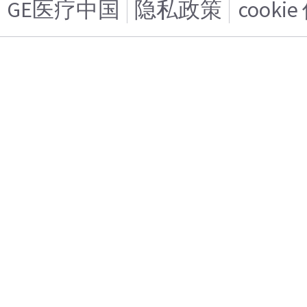
GE医疗中国
隐私政策
cooki