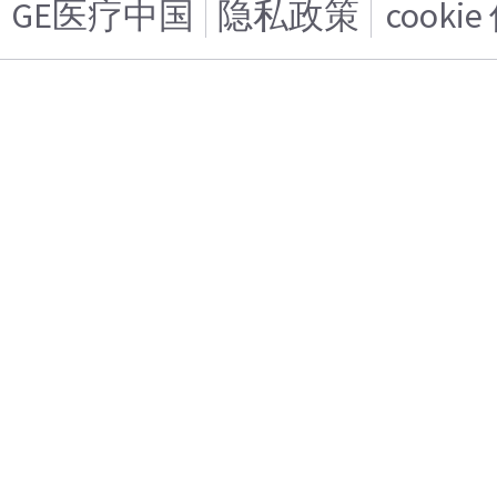
GE医疗中国
隐私政策
cooki