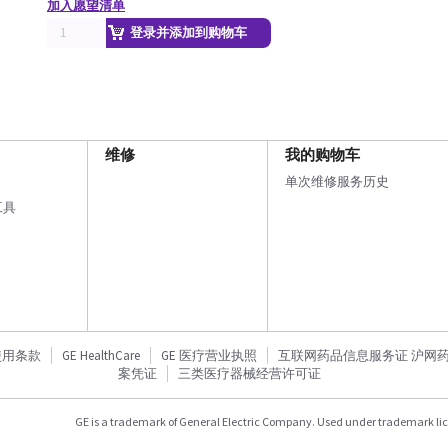
加入愿望清单
登录并添加到购物车
维修
我的购物车
单次维修服务历史
工具
使用条款
GE HealthCare
GE 医疗营业执照
互联网药品信息服务证 沪网药信备
案凭证
三类医疗器械经营许可证
GE is a trademark of General Electric Company. Used under trademark li