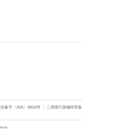
字〔2025〕00018号
二类医疗器械经营备
cense.