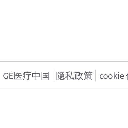
GE医疗中国
隐私政策
cooki