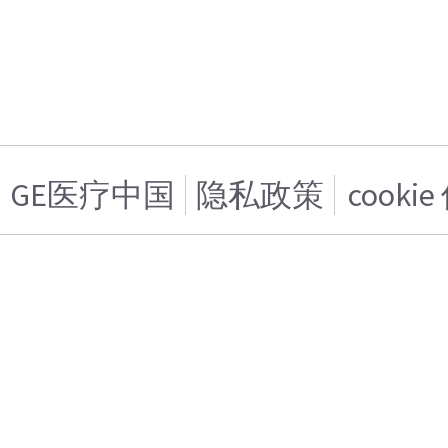
GE医疗中国
隐私政策
cooki