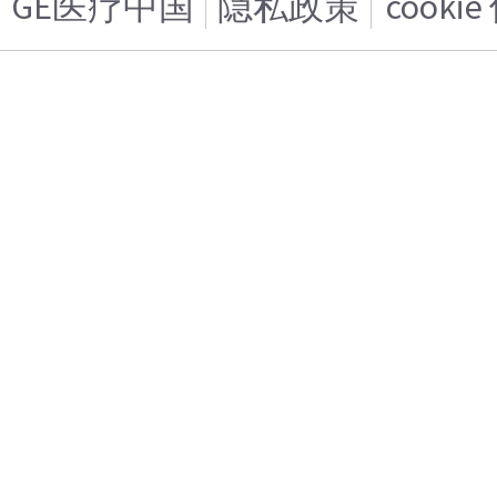
GE医疗中国
隐私政策
cooki