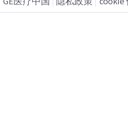
GE医疗中国
隐私政策
cooki