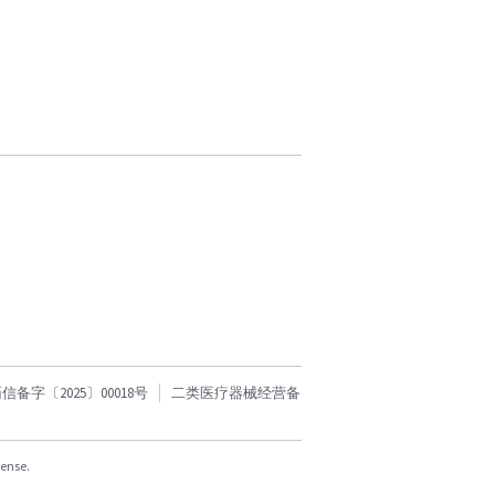
字〔2025〕00018号
二类医疗器械经营备
cense.