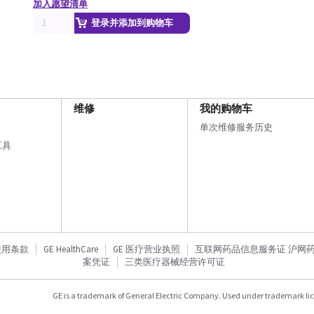
加入愿望清单
登录并添加到购物车
维修
我的购物车
单次维修服务历史
工具
使用条款
GE HealthCare
GE 医疗营业执照
互联网药品信息服务证 沪网药信备
案凭证
三类医疗器械经营许可证
GE is a trademark of General Electric Company. Used under trademark li