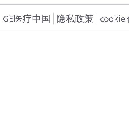
GE医疗中国
隐私政策
cooki