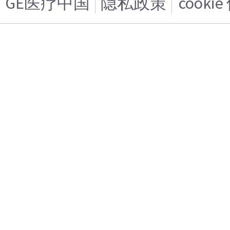
GE医疗中国
隐私政策
cooki