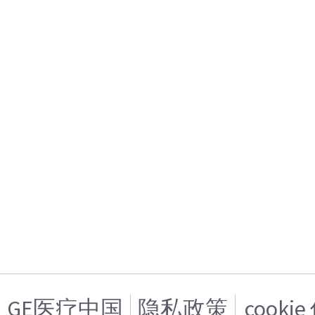
GE医疗中国
隐私政策
cooki