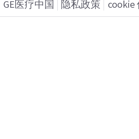
GE医疗中国
隐私政策
cooki