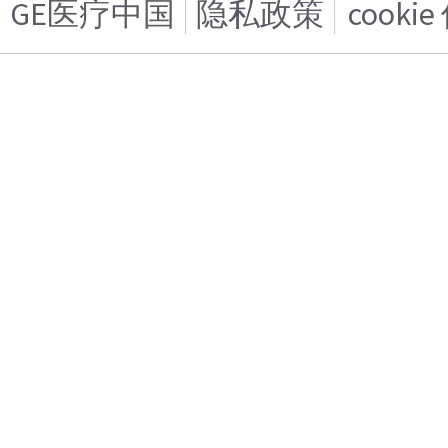
GE医疗中国
隐私政策
cooki