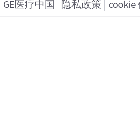
GE医疗中国
隐私政策
cooki