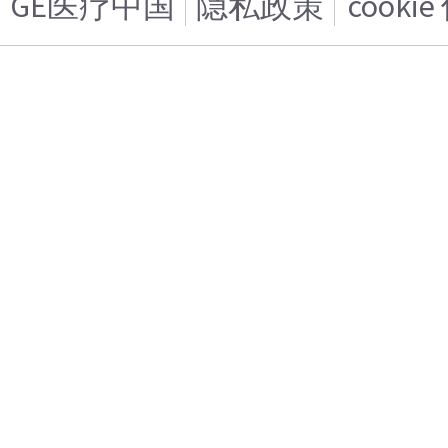
GE医疗中国
隐私政策
cooki