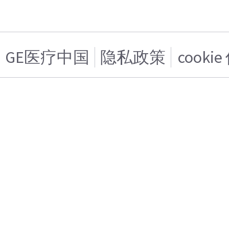
GE医疗中国
隐私政策
cooki