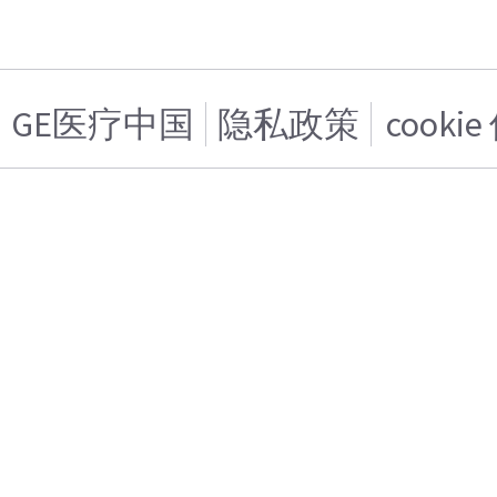
GE医疗中国
隐私政策
cooki