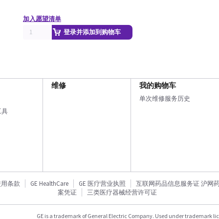
加入愿望清单
登录并添加到购物车
维修
我的购物车
单次维修服务历史
工具
使用条款
GE HealthCare
GE 医疗营业执照
互联网药品信息服务证 沪网药信备
案凭证
三类医疗器械经营许可证
GE is a trademark of General Electric Company. Used under trademark li