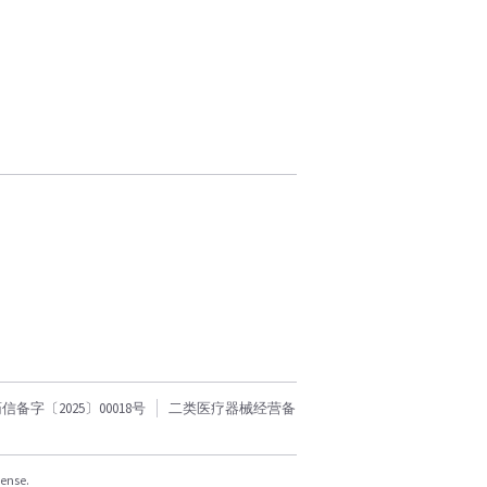
字〔2025〕00018号
二类医疗器械经营备
cense.