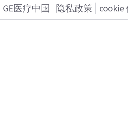
GE医疗中国
隐私政策
cooki