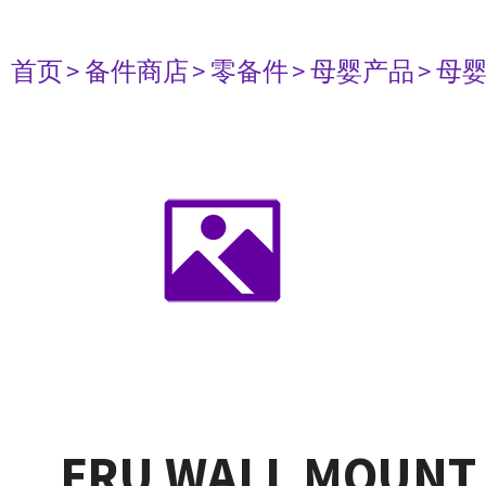
首页
> 备件商店
> 零备件
> 母婴产品
> 母
FRU WALL MOUNT 