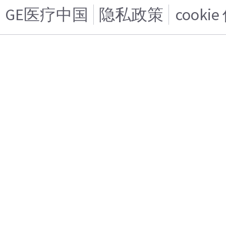
GE医疗中国
隐私政策
cooki