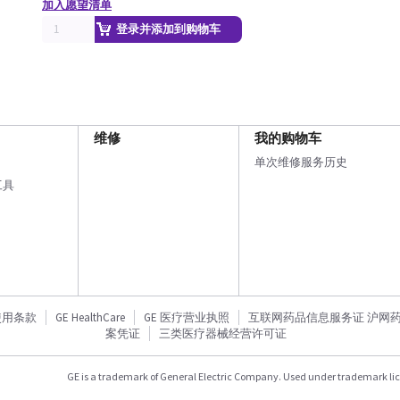
加入愿望清单
登录并添加到购物车
维修
我的购物车
单次维修服务历史
工具
使用条款
GE HealthCare
GE 医疗营业执照
互联网药品信息服务证 沪网药信备
案凭证
三类医疗器械经营许可证
GE is a trademark of General Electric Company. Used under trademark li