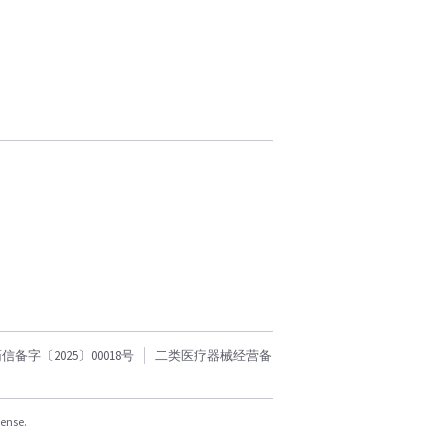
字〔2025〕00018号
二类医疗器械经营备
cense.