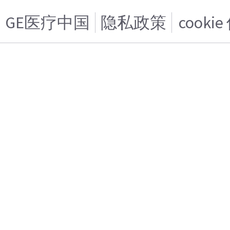
GE医疗中国
隐私政策
cooki