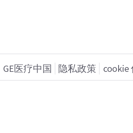
GE医疗中国
隐私政策
cooki