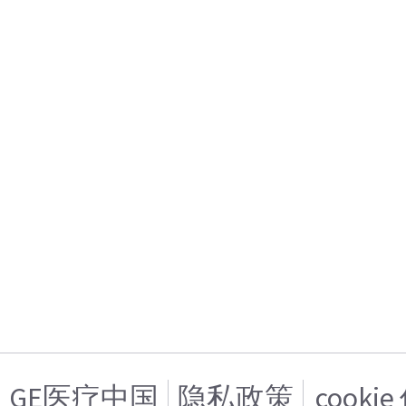
GE医疗中国
隐私政策
cooki