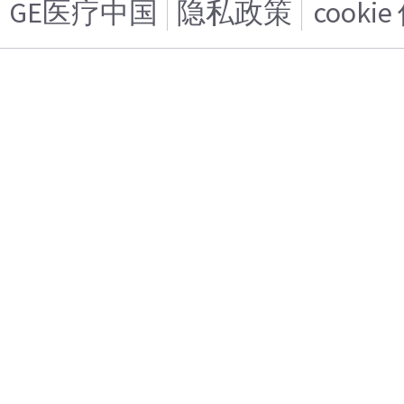
GE医疗中国
隐私政策
cooki