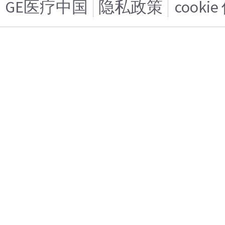
GE医疗中国
隐私政策
cooki