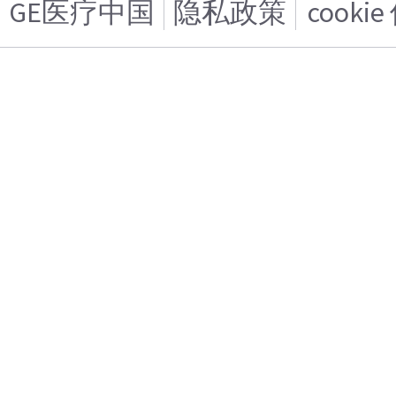
GE医疗中国
隐私政策
cooki