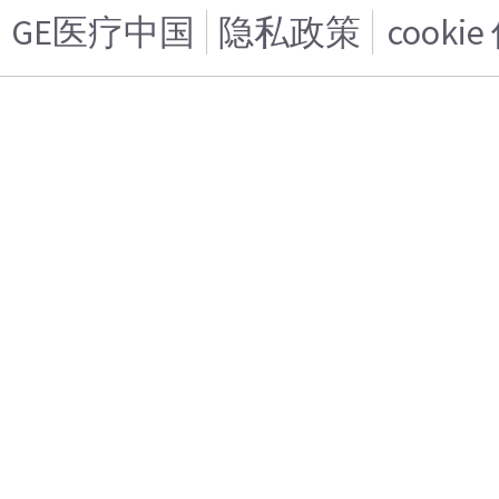
GE医疗中国
隐私政策
cooki