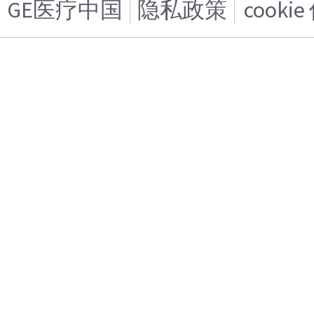
GE医疗中国
隐私政策
cooki