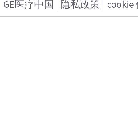
GE医疗中国
隐私政策
cooki