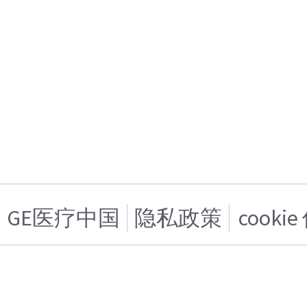
GE医疗中国
隐私政策
cooki