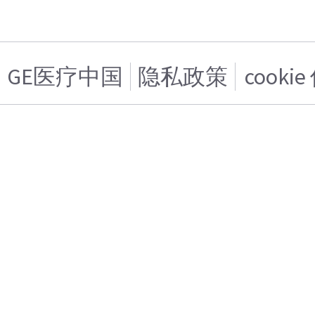
GE医疗中国
隐私政策
cooki