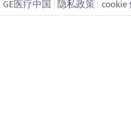
GE医疗中国
隐私政策
cooki