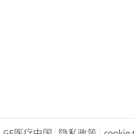
GE医疗中国
隐私政策
cooki