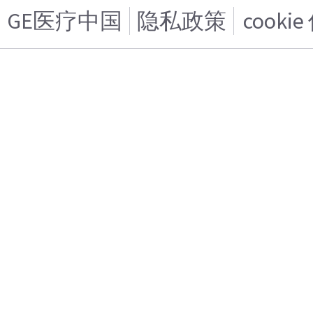
GE医疗中国
隐私政策
cooki