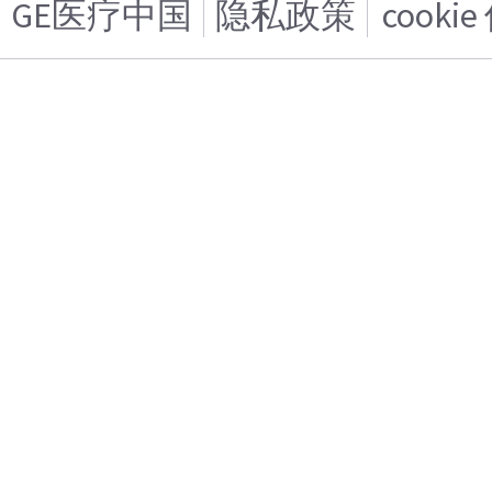
GE医疗中国
隐私政策
cooki