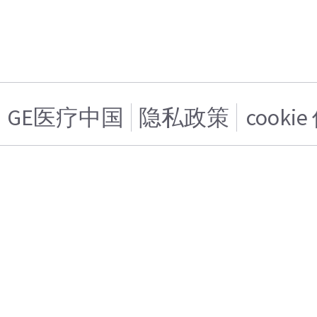
GE医疗中国
隐私政策
cooki