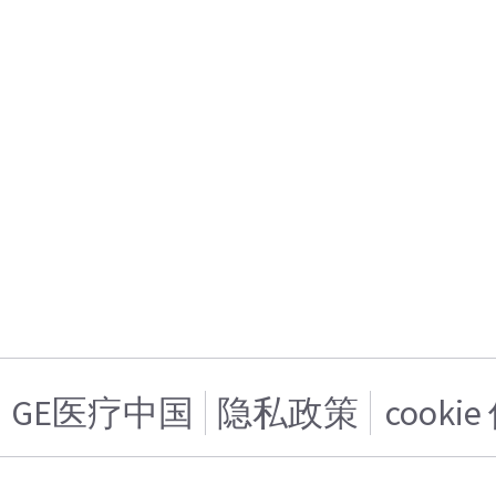
GE医疗中国
隐私政策
cooki