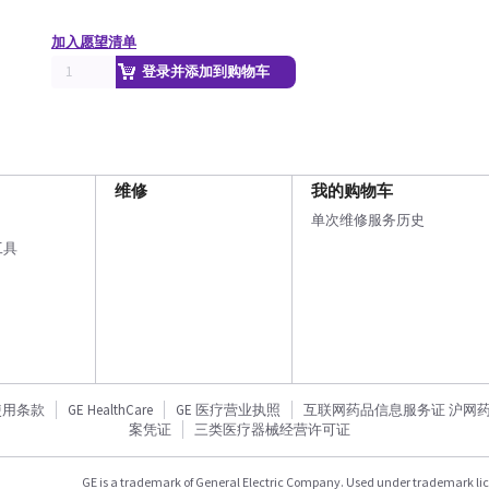
加入愿望清单
登录并添加到购物车
维修
我的购物车
单次维修服务历史
工具
使用条款
GE HealthCare
GE 医疗营业执照
互联网药品信息服务证 沪网药信备
案凭证
三类医疗器械经营许可证
GE is a trademark of General Electric Company. Used under trademark li