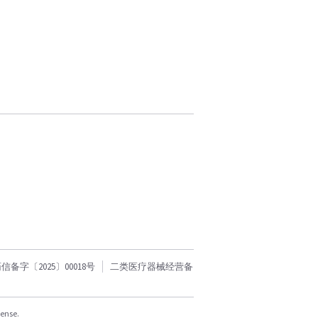
字〔2025〕00018号
二类医疗器械经营备
cense.