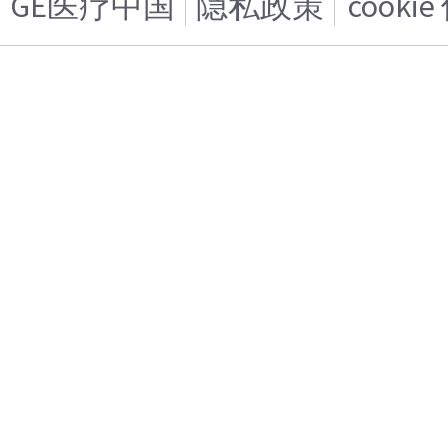
GE医疗中国
隐私政策
cooki