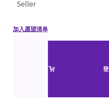
Seller
加入愿望清单
登