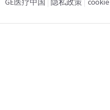
GE医疗中国
隐私政策
cooki