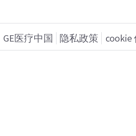
GE医疗中国
隐私政策
cooki