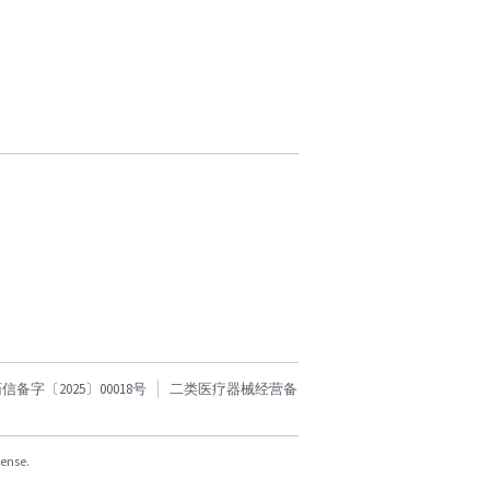
字〔2025〕00018号
二类医疗器械经营备
cense.