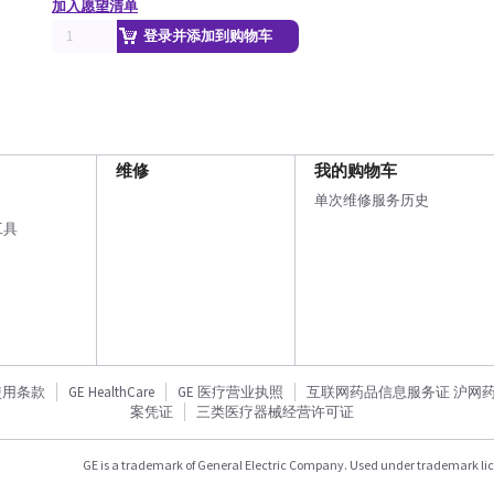
加入愿望清单
登录并添加到购物车
维修
我的购物车
单次维修服务历史
工具
使用条款
GE HealthCare
GE 医疗营业执照
互联网药品信息服务证 沪网药信备
案凭证
三类医疗器械经营许可证
GE is a trademark of General Electric Company. Used under trademark li