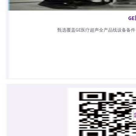
G
甄选覆盖GE医疗超声全产品线设备备