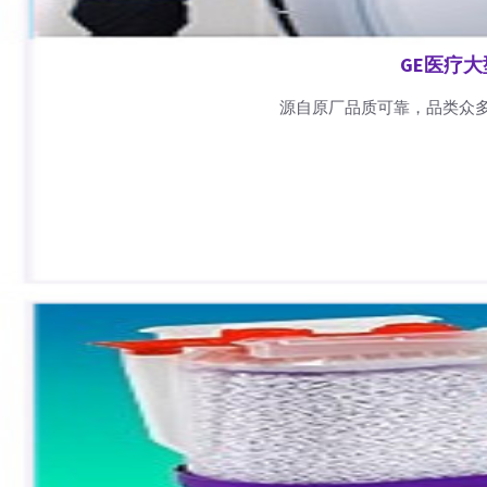
GE医疗
源自原厂品质可靠，品类众