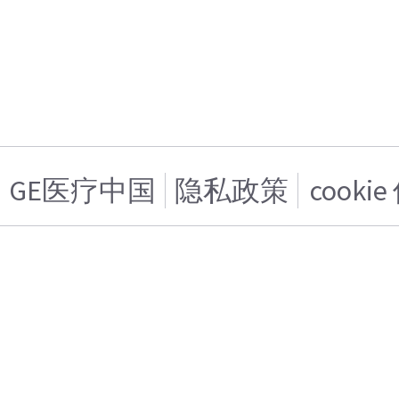
GE医疗中国
隐私政策
cooki