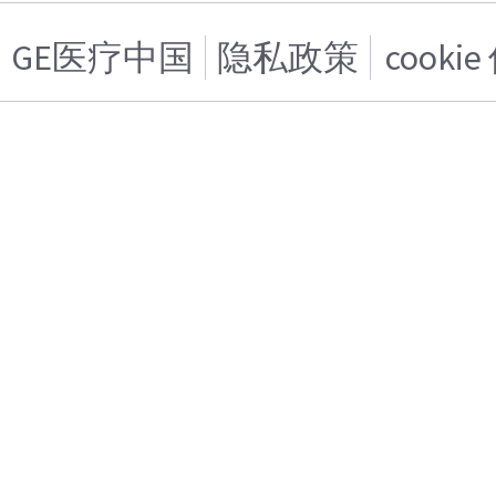
GE医疗中国
隐私政策
cooki