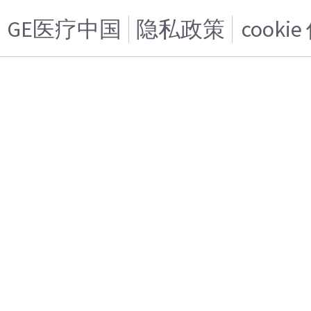
GE医疗中国
隐私政策
cooki