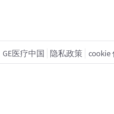
GE医疗中国
隐私政策
cooki