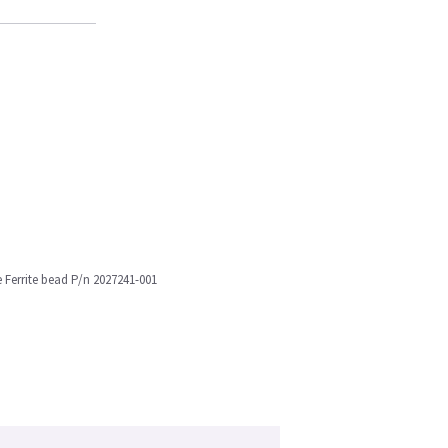
 Ferrite bead P/n 2027241-001