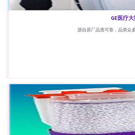
GE医疗
源自原厂品质可靠，品类众