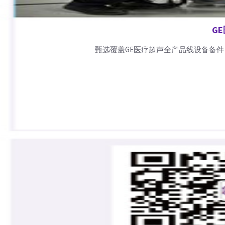
G
甄选覆盖GE医疗超声全产品线设备备